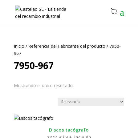
Inicio
/
Referencia del Fabricante del producto
/
7950-
967
7950-967
Mostrando el único resultado
Discos tacógrafo
22.51
€
i.v.a. incluido