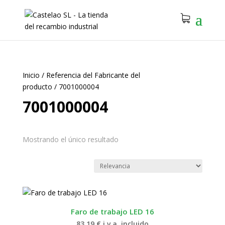
Inicio
/
Referencia del Fabricante del
producto
/
7001000004
7001000004
Mostrando el único resultado
Faro de trabajo LED 16
83.19
€
i.v.a. incluido