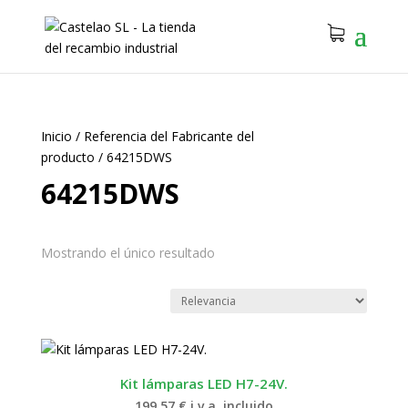
Inicio
/
Referencia del Fabricante del
producto
/
64215DWS
64215DWS
Mostrando el único resultado
Kit lámparas LED H7-24V.
199.57
€
i.v.a. incluido