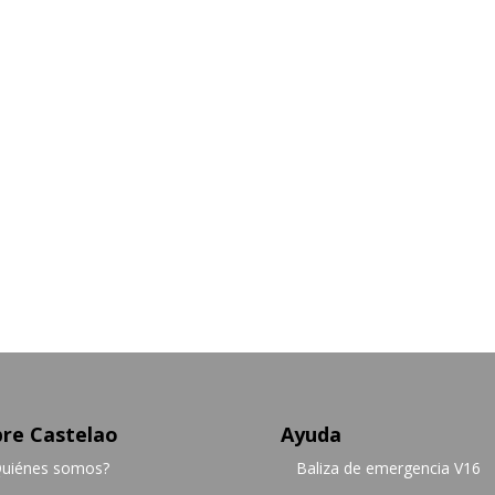
re Castelao
Ayuda
uiénes somos?
Baliza de emergencia V16