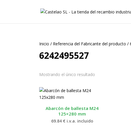
Inicio
/
Referencia del Fabricante del producto
/
6242495527
Mostrando el único resultado
Abarcón de ballesta M24
125×280 mm
69.84
€
i.v.a. incluido