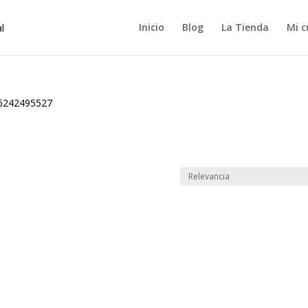
Inicio
Blog
La Tienda
Mi c
6242495527