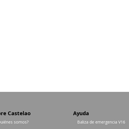
re Castelao
Ayuda
uiénes somos?
Baliza de emergencia V16