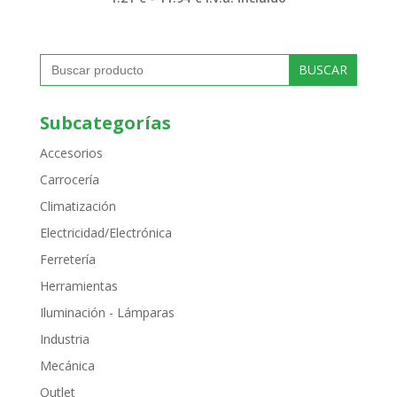
de
precios:
desde
1.21 €
Buscar:
hasta
11.94 €
Subcategorías
Accesorios
Carrocería
Climatización
Electricidad/Electrónica
Ferretería
Herramientas
Iluminación - Lámparas
Industria
Mecánica
Outlet