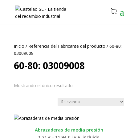
Inicio
/
Referencia del Fabricante del producto
/
60-80:
03009008
60-80: 03009008
Mostrando el único resultado
Abrazaderas de media presión
Rango
1.21
€
-
11.94
€
i.v.a. incluido