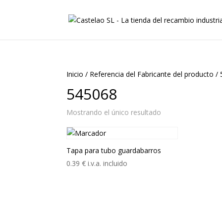
Inicio
/
Referencia del Fabricante del producto
/
545068
Mostrando el único resultado
Tapa para tubo guardabarros
0.39
€
i.v.a. incluido