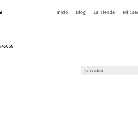
Inicio
Blog
La Tienda
Mi cue
545068