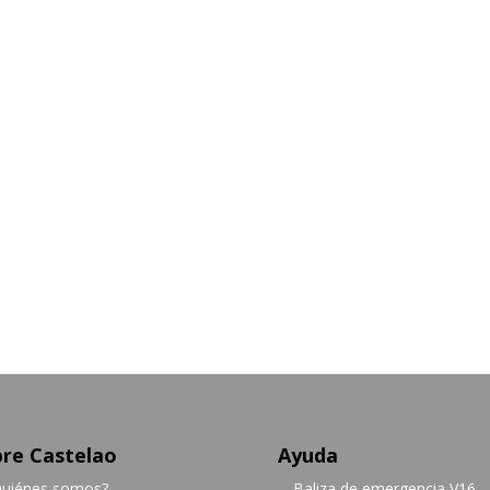
re Castelao
Ayuda
uiénes somos?
Baliza de emergencia V16