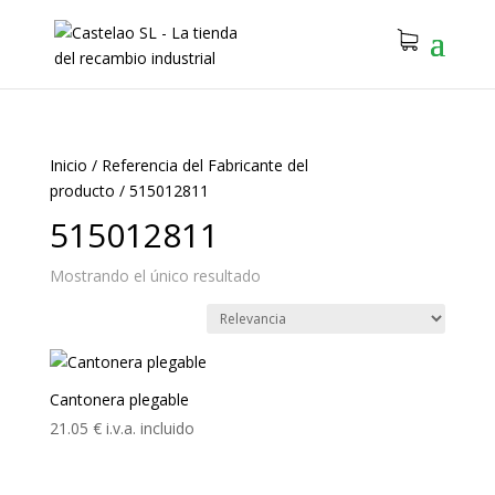
Inicio
/
Referencia del Fabricante del
producto
/
515012811
515012811
Mostrando el único resultado
Cantonera plegable
21.05
€
i.v.a. incluido