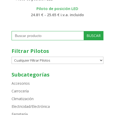
Piloto de posición LED
Rango
24.81
€
-
25.65
€
i.v.a. incluido
de
precios:
desde
24.81 €
Buscar:
hasta
25.65 €
Filtrar Pilotos
Subcategorías
Accesorios
Carrocería
Climatización
Electricidad/Electrónica
Ferretería