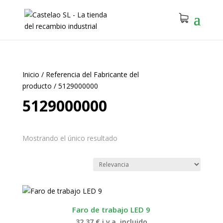
Inicio
/
Referencia del Fabricante del
producto
/
5129000000
5129000000
Mostrando el único resultado
Faro de trabajo LED 9
32.37
€
i.v.a. incluido