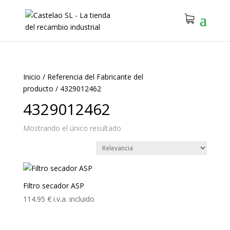
Inicio
/
Referencia del Fabricante del
producto
/
4329012462
4329012462
Mostrando el único resultado
Filtro secador ASP
114.95
€
i.v.a. incluido