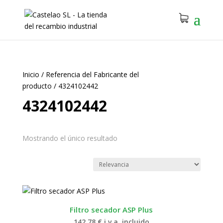
Inicio
/
Referencia del Fabricante del
producto
/
4324102442
4324102442
Mostrando el único resultado
Filtro secador ASP Plus
142.78
€
i.v.a. incluido