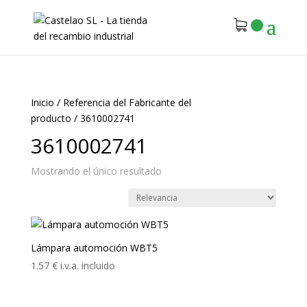
Inicio
/
Referencia del Fabricante del
producto
/
3610002741
3610002741
Mostrando el único resultado
Lámpara automoción WBT5
1.57
€
i.v.a. incluido