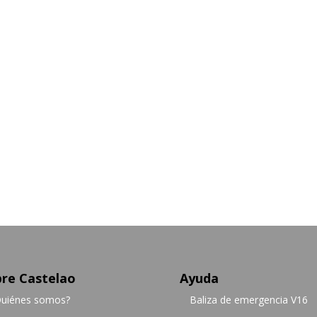
re Castelao
Ayuda
uiénes somos?
Baliza de emergencia V16