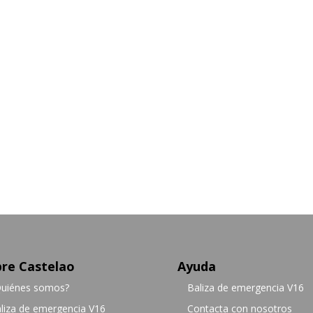
re Castelao
Ayuda
uiénes somos?
Baliza de emergencia V16
liza de emergencia V16
Contacta con nosotros