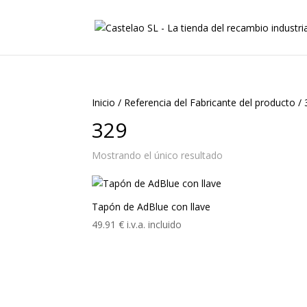
Inicio
/
Referencia del Fabricante del producto
/
329
Mostrando el único resultado
Tapón de AdBlue con llave
49.91
€
i.v.a. incluido