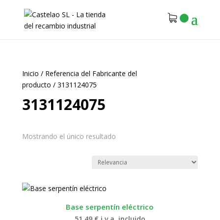
Inicio
/
Referencia del Fabricante del
producto
/
3131124075
3131124075
Mostrando el único resultado
Base serpentín eléctrico
51.49
€
i.v.a. incluido