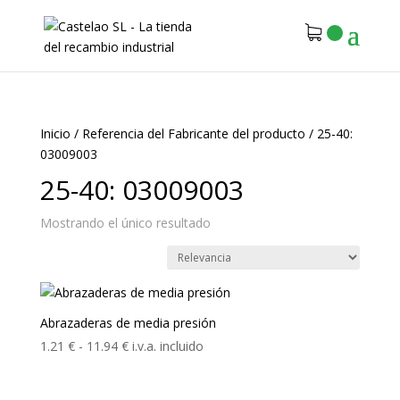
Inicio
/
Referencia del Fabricante del producto
/
25-40:
03009003
25-40: 03009003
Mostrando el único resultado
Abrazaderas de media presión
Rango
1.21
€
-
11.94
€
i.v.a. incluido
de
precios: