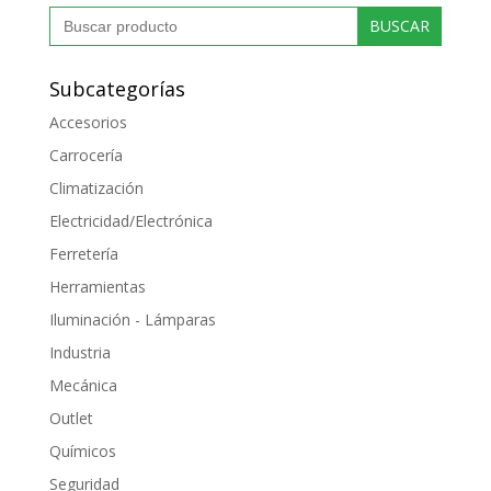
desde
Buscar:
1.21 €
hasta
11.94 €
Subcategorías
Accesorios
Carrocería
Climatización
Electricidad/Electrónica
Ferretería
Herramientas
Iluminación - Lámparas
Industria
Mecánica
Outlet
Químicos
Seguridad