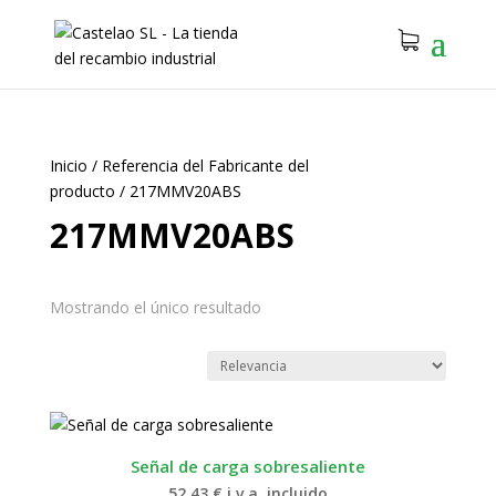
Inicio
/
Referencia del Fabricante del
producto
/
217MMV20ABS
217MMV20ABS
Mostrando el único resultado
Señal de carga sobresaliente
52.43
€
i.v.a. incluido