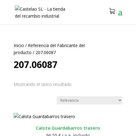
Inicio
/
Referencia del Fabricante del
producto
/
207.06087
207.06087
Mostrando el único resultado
Calota Guardabarros trasero
66.55
€
i.v.a. incluido