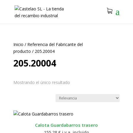
Inicio
/
Referencia del Fabricante del
producto
/
205.20004
205.20004
Mostrando el único resultado
Calota Guardabarros trasero
155.28
€
i.v.a. incluido