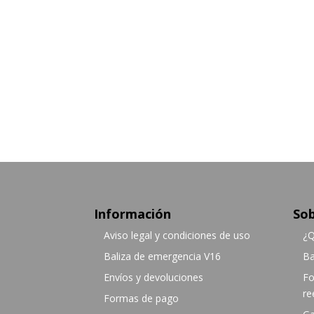
Información
Sob
Aviso legal y condiciones de uso
¿Q
Baliza de emergencia V16
Ba
Envíos y devoluciones
Fo
re
Formas de pago