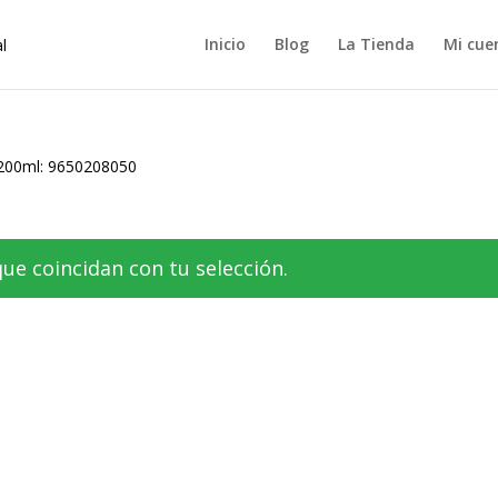
Inicio
Blog
La Tienda
Mi cue
200ml: 9650208050
e coincidan con tu selección.