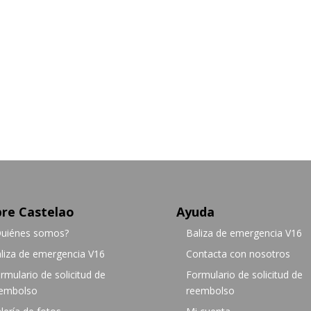
re Castelao
Ayuda
uiénes somos?
Baliza de emergencia V16
liza de emergencia V16
Contacta con nosotros
rmulario de solicitud de
Formulario de solicitud de
embolso
reembolso