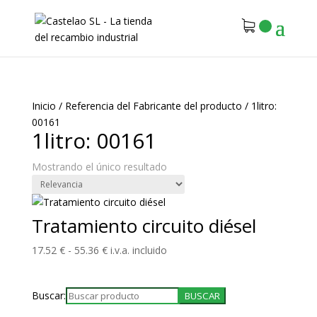
Inicio
/
Referencia del Fabricante del producto
/
1litro:
00161
1litro: 00161
Mostrando el único resultado
Tratamiento circuito diésel
Rango
17.52
€
-
55.36
€
i.v.a. incluido
de
precios:
Buscar:
desde
17.52 €