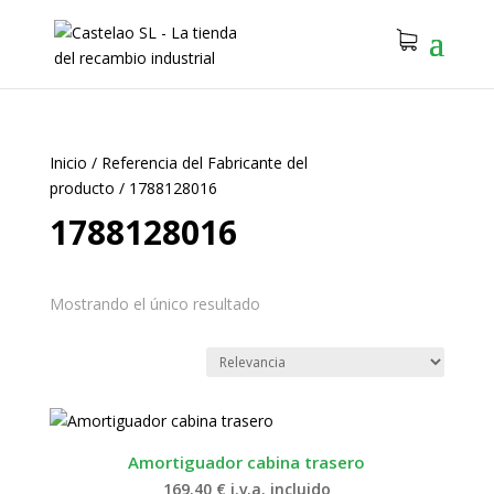
Inicio
/
Referencia del Fabricante del
producto
/
1788128016
1788128016
Mostrando el único resultado
Amortiguador cabina trasero
169.40
€
i.v.a. incluido