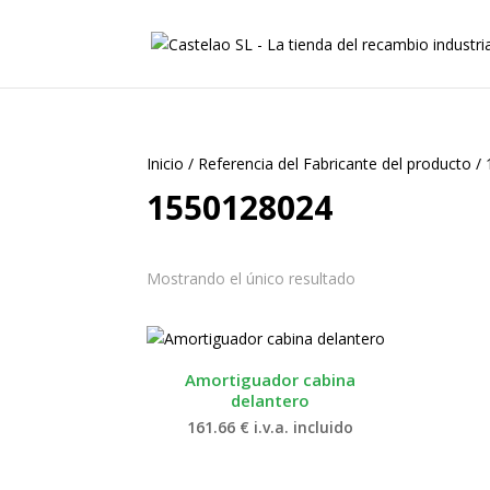
Inicio
/
Referencia del Fabricante del producto
/
1550128024
Mostrando el único resultado
Amortiguador cabina
delantero
161.66
€
i.v.a. incluido