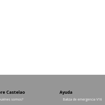
re Castelao
Ayuda
uiénes somos?
Baliza de emergencia V16