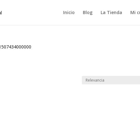
Inicio
Blog
La Tienda
Mi c
1507434000000