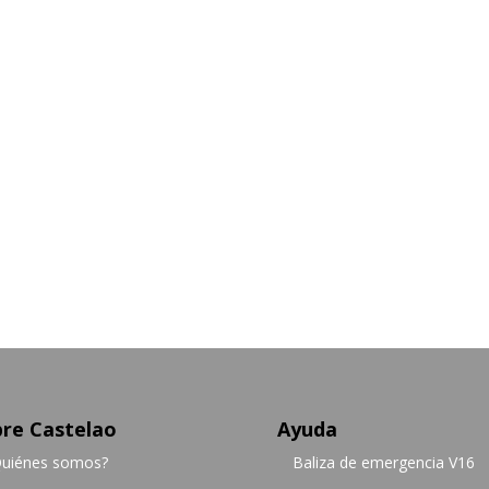
re Castelao
Ayuda
uiénes somos?
Baliza de emergencia V16