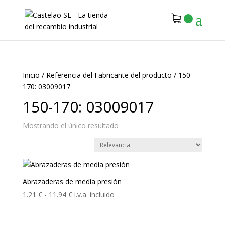
Inicio
/
Referencia del Fabricante del producto
/
150-
170: 03009017
150-170: 03009017
Mostrando el único resultado
Abrazaderas de media presión
Rango
1.21
€
-
11.94
€
i.v.a. incluido
de
precios: