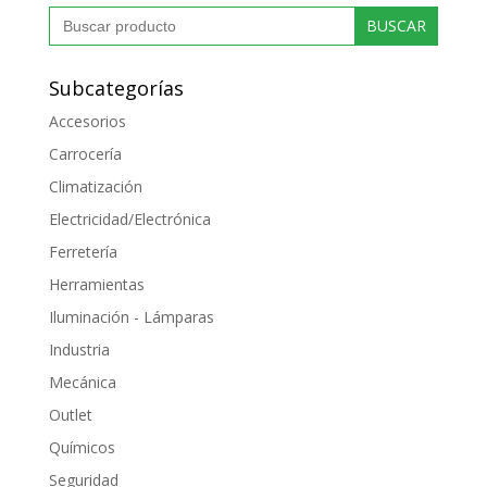
desde
Buscar:
1.21 €
hasta
11.94 €
Subcategorías
Accesorios
Carrocería
Climatización
Electricidad/Electrónica
Ferretería
Herramientas
Iluminación - Lámparas
Industria
Mecánica
Outlet
Químicos
Seguridad