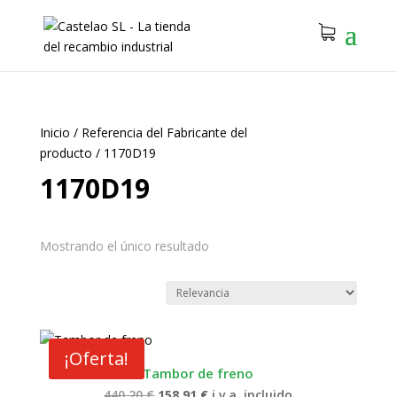
Inicio
/
Referencia del Fabricante del
producto
/
1170D19
1170D19
Mostrando el único resultado
¡Oferta!
Tambor de freno
El
El
440.20
€
158.91
€
i.v.a. incluido