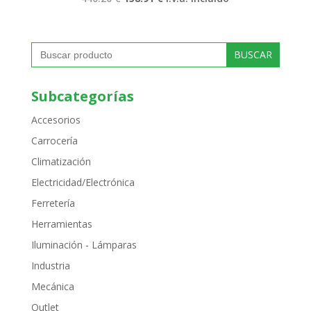
precio
precio
original
actual
era:
es:
440.20 €.
158.91 €.
Buscar:
Subcategorías
Accesorios
Carrocería
Climatización
Electricidad/Electrónica
Ferretería
Herramientas
Iluminación - Lámparas
Industria
Mecánica
Outlet