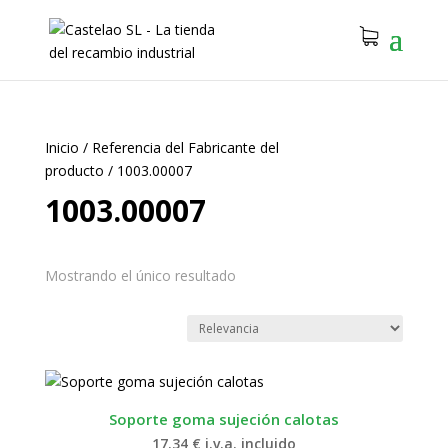
Inicio
/
Referencia del Fabricante del
producto
/
1003.00007
1003.00007
Mostrando el único resultado
Soporte goma sujeción calotas
17.34
€
i.v.a. incluido