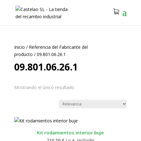
Inicio
/
Referencia del Fabricante del
producto
/
09.801.06.26.1
09.801.06.26.1
Mostrando el único resultado
Kit rodamientos interior buje
216.59
€
i.v.a. incluido