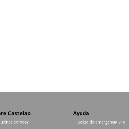
re Castelao
Ayuda
uiénes somos?
Baliza de emergencia V16