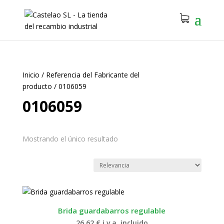
Inicio
/
Referencia del Fabricante del
producto
/
0106059
0106059
Mostrando el único resultado
Brida guardabarros regulable
26.62
€
i.v.a. incluido