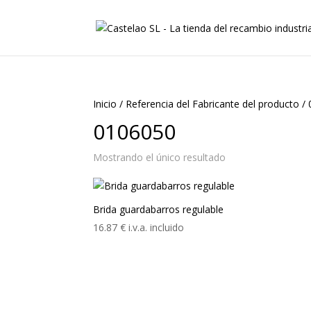
Inicio
/
Referencia del Fabricante del producto
/
0106050
Mostrando el único resultado
Brida guardabarros regulable
16.87
€
i.v.a. incluido