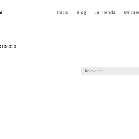
Inicio
Blog
La Tienda
Mi cue
0106050