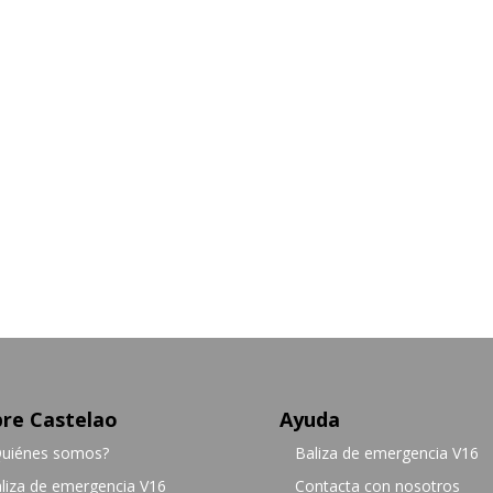
re Castelao
Ayuda
uiénes somos?
Baliza de emergencia V16
liza de emergencia V16
Contacta con nosotros