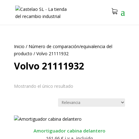
Inicio
/
Número de comparación/equivalencia del
producto
/
Volvo 21111932
Volvo 21111932
Mostrando el único resultado
Amortiguador cabina delantero
161.66
€
i.v.a. incluido