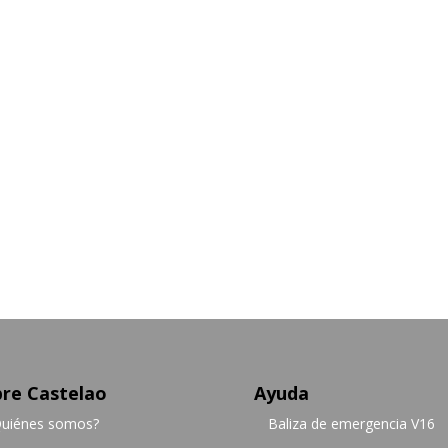
re Castelao
Ayuda
uiénes somos?
Baliza de emergencia V16