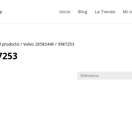
Inicio
Blog
La Tienda
Mi c
l producto
/
Volvo 20583440 / 3987253
7253