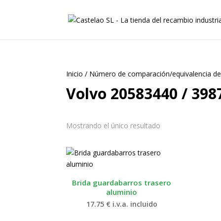
Inicio
/
Número de comparación/equivalencia de
Volvo 20583440 / 398
Mostrando el único resultado
Brida guardabarros trasero
aluminio
17.75
€
i.v.a. incluido