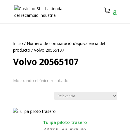
Inicio
/
Número de comparación/equivalencia del
producto
/
Volvo 20565107
Volvo 20565107
Mostrando el único resultado
Tulipa piloto trasero
43.38
€
i.v.a. incluido