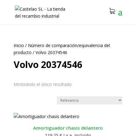
Inicio
/
Número de comparación/equivalencia del
producto
/
Volvo 20374546
Volvo 20374546
Mostrando el único resultado
Amortiguador chasis delantero
119.25
€
i.v.a. incluido