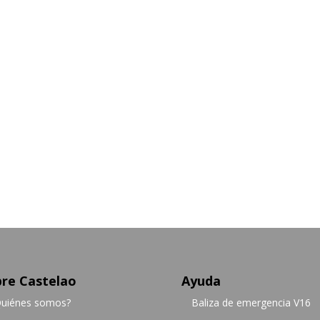
re Castelao
Ayuda
uiénes somos?
Baliza de emergencia V16