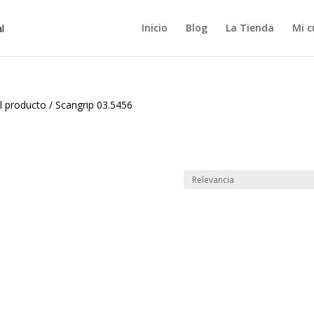
Inicio
Blog
La Tienda
Mi c
l producto
/
Scangrip 03.5456