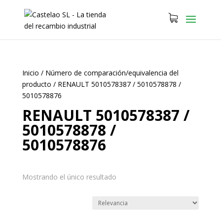
Inicio
/
Número de comparación/equivalencia del
producto
/
RENAULT 5010578387 / 5010578878 /
5010578876
RENAULT 5010578387 /
5010578878 /
5010578876
Mostrando el único resultado