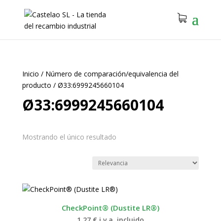
Inicio
/
Número de comparación/equivalencia del
producto
/
Ø33:6999245660104
Ø33:6999245660104
Mostrando el único resultado
CheckPoint® (Dustite LR®)
1.27
€
i.v.a. incluido