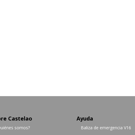
re Castelao
Ayuda
uiénes somos?
Baliza de emergencia V16