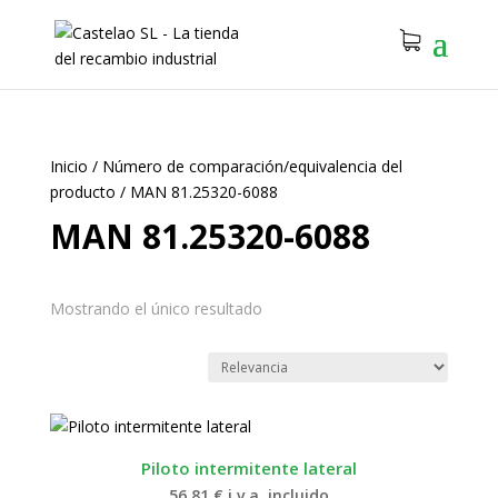
Inicio
/
Número de comparación/equivalencia del
producto
/
MAN 81.25320-6088
MAN 81.25320-6088
Mostrando el único resultado
Piloto intermitente lateral
56.81
€
i.v.a. incluido