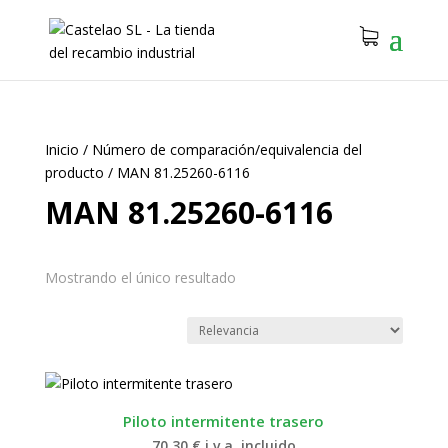
Inicio
/
Número de comparación/equivalencia del
producto
/
MAN 81.25260-6116
MAN 81.25260-6116
Mostrando el único resultado
Piloto intermitente trasero
70.30
€
i.v.a. incluido