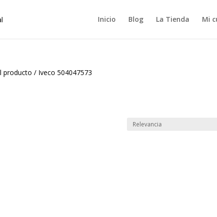
Inicio
Blog
La Tienda
Mi c
l producto
/
Iveco 504047573