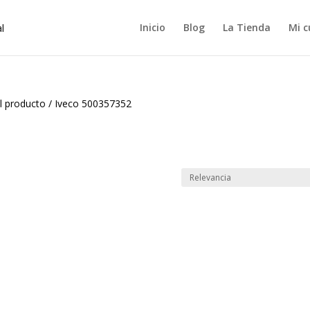
Inicio
Blog
La Tienda
Mi c
l producto
/
Iveco 500357352