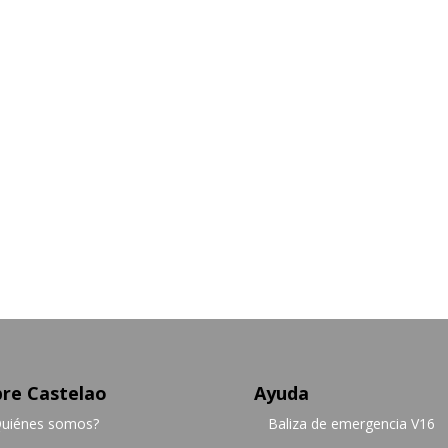
re Castelao
Ayuda
uiénes somos?
Baliza de emergencia V16