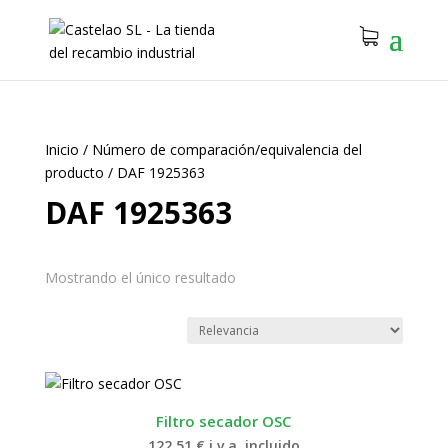
Inicio
/
Número de comparación/equivalencia del
producto
/
DAF 1925363
DAF 1925363
Mostrando el único resultado
Filtro secador OSC
122.51
€
i.v.a. incluido