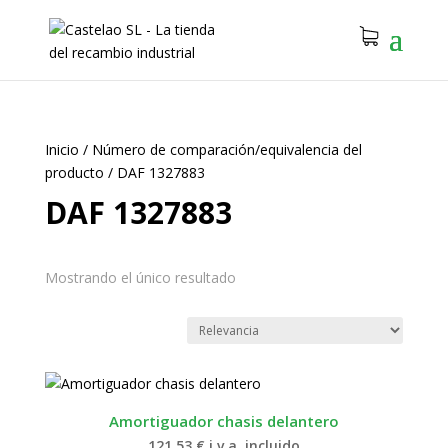
Inicio
/
Número de comparación/equivalencia del
producto
/
DAF 1327883
DAF 1327883
Mostrando el único resultado
Amortiguador chasis delantero
121.53
€
i.v.a. incluido