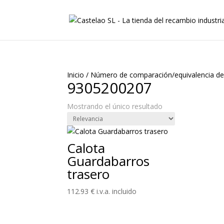
Inicio
/
Número de comparación/equivalencia de
9305200207
Mostrando el único resultado
Calota
Guardabarros
trasero
112.93
€
i.v.a. incluido