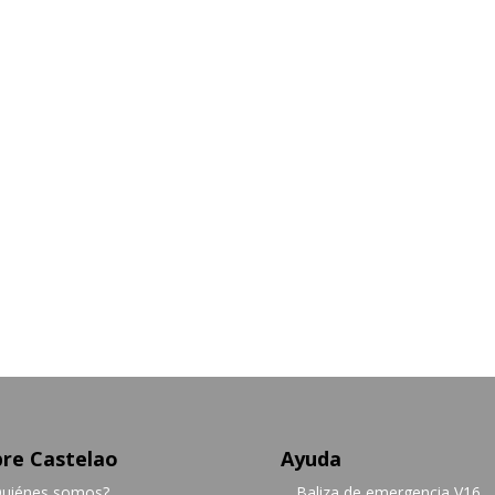
re Castelao
Ayuda
uiénes somos?
Baliza de emergencia V16