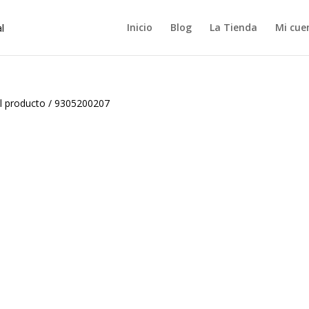
Inicio
Blog
La Tienda
Mi cue
l producto
/
9305200207