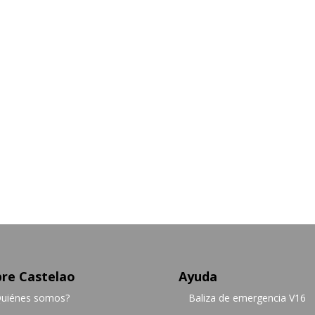
re Castelao
Ayuda
uiénes somos?
Baliza de emergencia V16