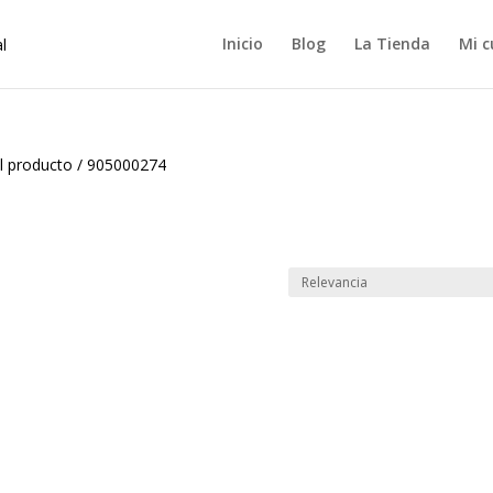
Inicio
Blog
La Tienda
Mi c
l producto
/
905000274