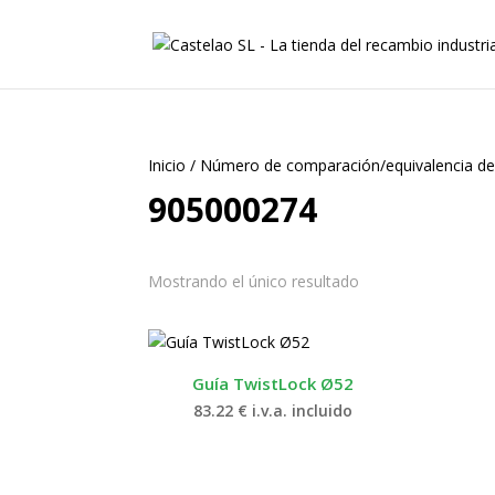
Inicio
/
Número de comparación/equivalencia de
905000274
Mostrando el único resultado
Guía TwistLock Ø52
83.22
€
i.v.a. incluido