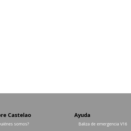
re Castelao
Ayuda
uiénes somos?
Baliza de emergencia V16