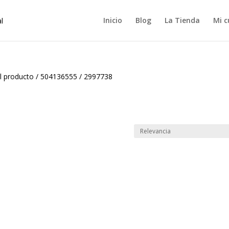
Inicio
Blog
La Tienda
Mi c
l producto
/
504136555 / 2997738