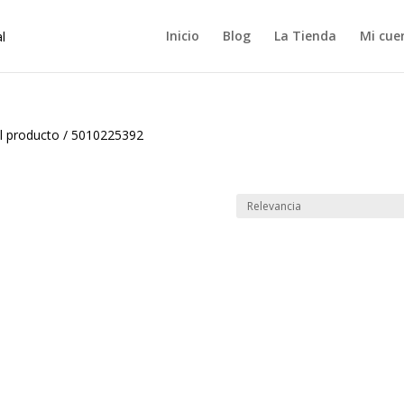
Inicio
Blog
La Tienda
Mi cue
l producto
/
5010225392