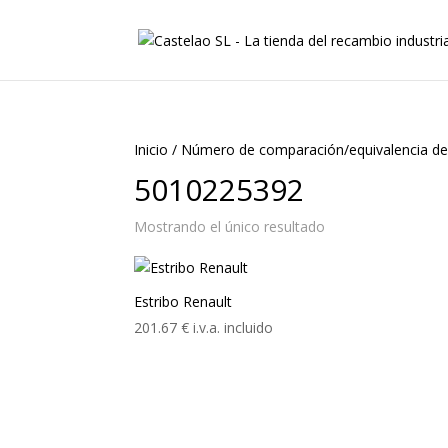
Inicio
/
Número de comparación/equivalencia de
5010225392
Mostrando el único resultado
Estribo Renault
201.67
€
i.v.a. incluido