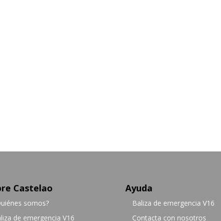
re Castelao
Ayuda
uiénes somos?
Baliza de emergencia V16
liza de emergencia V16
Contacta con nosotros